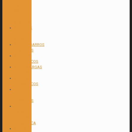
RATCHET
(FAJAS
PARA
AMARRE)
GANCHOS
PARA
GRUA
GUARDABARROS
PLÁSTICOS
MANDOS
HIDRAULICOS
MONTACARGAS
MANUAL
MOTORES
HIDRAULICOS
NEPLOS
BRONCE Y
PLASTICOS
POWER
PACK –
CENTRAL
HIDRAULICA
SELLOS