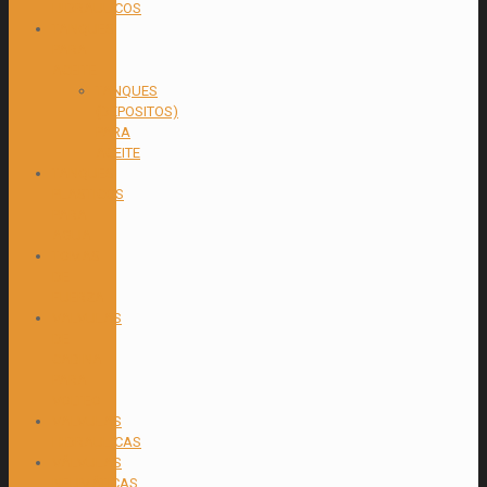
HIDRAULICOS
TANQUES
PARA
ACEITE
TANQUES
(DEPOSITOS)
PARA
ACEITE
TANQUES
PLASTICOS
PARA
AGUA
TOMAS
DE
FUERZA
VALVULAS
DE
CABINA
PARA
VOLTEO
VALVULAS
HIDRAULICAS
VÁLVULAS
NEUMÁTICAS