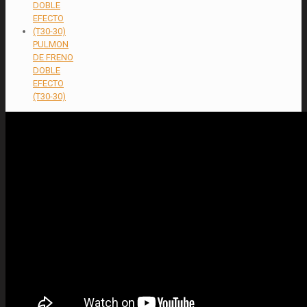
PULMON
DE FRENO
DOBLE
EFECTO
(T30-30)