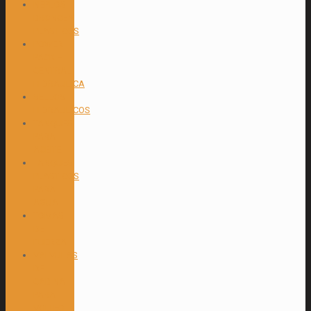
NEPLOS
BRONCE Y
PLASTICOS
POWER
PACK –
CENTRAL
HIDRAULICA
SELLOS
HIDRAULICOS
TANQUES
PARA
ACEITE
TANQUES
PLASTICOS
PARA
AGUA
TOMAS
DE
FUERZA
VALVULAS
DE
CABINA
PARA
VOLTEO