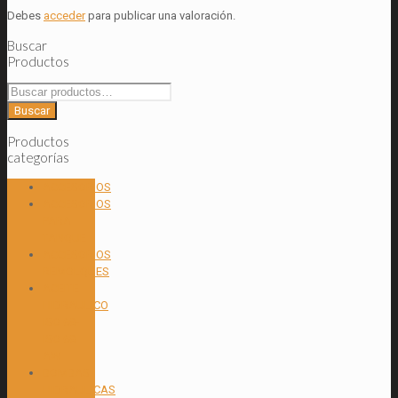
Debes
acceder
para publicar una valoración.
Buscar
Productos
Buscar
por:
Buscar
Productos
categorías
ACCESORIOS
ACCESORIOS
PARA
TANQUE
ACCESORIOS
REMOLQUES
ACEITE
HIDRAULICO
ISO 68-
ISO 68
AW
BOMBAS
HIDRAULICAS