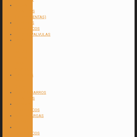
CAJAS
PLÁSTICAS
(HERRAMIENTAS)
CILINDROS
HIDRAULICOS
ELECTROVALVULAS
FAJAS
CON
RATCHET
(FAJAS
PARA
AMARRE)
GANCHOS
PARA
GRUA
GUARDABARROS
PLÁSTICOS
MANDOS
HIDRAULICOS
MONTACARGAS
MANUAL
MOTORES
HIDRAULICOS