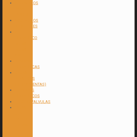
ACCESORIOS
PARA
TANQUE
ACCESORIOS
REMOLQUES
ACEITE
HIDRAULICO
ISO 68-
ISO 68
AW
BOMBAS
HIDRAULICAS
CAJAS
PLÁSTICAS
(HERRAMIENTAS)
CILINDROS
HIDRAULICOS
ELECTROVALVULAS
FAJAS
CON
RATCHET
(FAJAS
PARA
AMARRE)