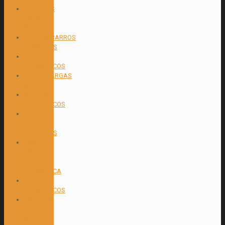
GANCHOS
PARA
GRUA
GUARDABARROS
PLÁSTICOS
MANDOS
HIDRAULICOS
MONTACARGAS
MANUAL
MOTORES
HIDRAULICOS
NEPLOS
BRONCE Y
PLASTICOS
POWER
PACK –
CENTRAL
HIDRAULICA
SELLOS
HIDRAULICOS
TANQUES
PARA
ACEITE