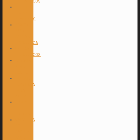
HIDRAULICOS
NEPLOS
BRONCE Y
PLASTICOS
POWER
PACK –
CENTRAL
HIDRAULICA
SELLOS
HIDRAULICOS
TANQUES
PARA
ACEITE
TANQUES
PLASTICOS
PARA
AGUA
TOMAS
DE
FUERZA
VALVULAS
DE
CABINA
PARA