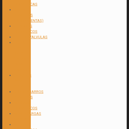
HIDRAULICAS
CAJAS
PLÁSTICAS
(HERRAMIENTAS)
CILINDROS
HIDRAULICOS
ELECTROVALVULAS
FAJAS
CON
RATCHET
(FAJAS
PARA
AMARRE)
GANCHOS
PARA
GRUA
GUARDABARROS
PLÁSTICOS
MANDOS
HIDRAULICOS
MONTACARGAS
MANUAL
MOTORES