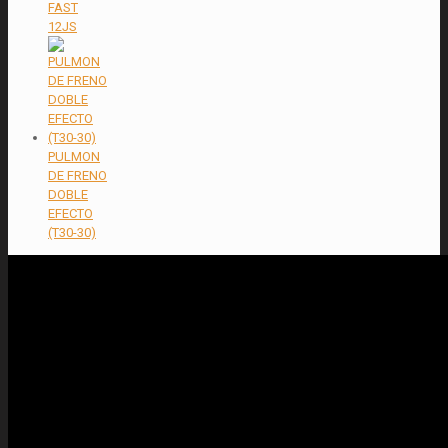
FAST
12JS
PULMON
DE FRENO
DOBLE
EFECTO
(T30-30)